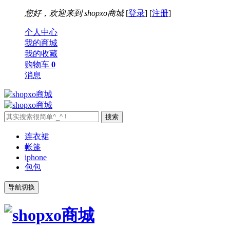
您好，欢迎来到
shopxo商城
[
登录
] [
注册
]
个人中心
我的商城
我的收藏
购物车
0
消息
连衣裙
帐篷
iphone
包包
导航切换