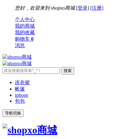
您好，欢迎来到
shopxo商城
[
登录
] [
注册
]
个人中心
我的商城
我的收藏
购物车
0
消息
连衣裙
帐篷
iphone
包包
导航切换