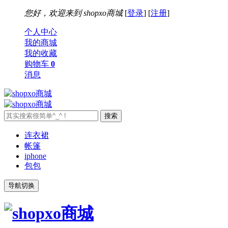
您好，欢迎来到
shopxo商城
[
登录
] [
注册
]
个人中心
我的商城
我的收藏
购物车
0
消息
连衣裙
帐篷
iphone
包包
导航切换