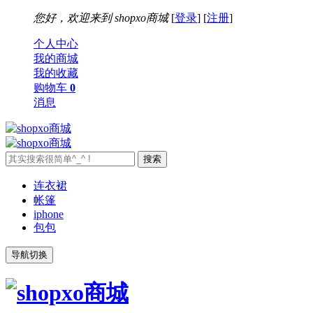
您好，欢迎来到
shopxo商城
[
登录
] [
注册
]
个人中心
我的商城
我的收藏
购物车
0
消息
连衣裙
帐篷
iphone
包包
导航切换