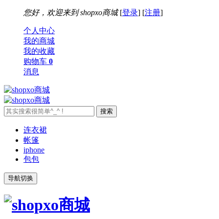
您好，欢迎来到
shopxo商城
[
登录
] [
注册
]
个人中心
我的商城
我的收藏
购物车
0
消息
连衣裙
帐篷
iphone
包包
导航切换