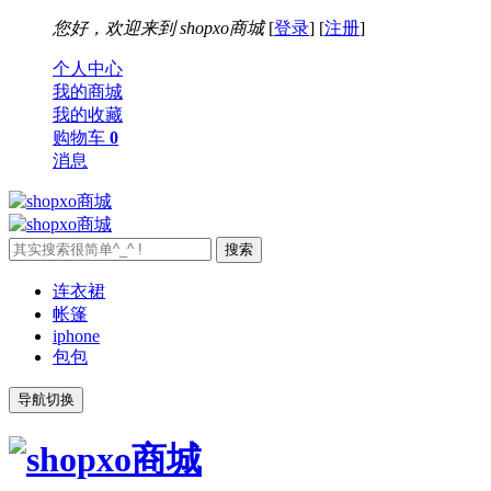
您好，欢迎来到
shopxo商城
[
登录
] [
注册
]
个人中心
我的商城
我的收藏
购物车
0
消息
连衣裙
帐篷
iphone
包包
导航切换