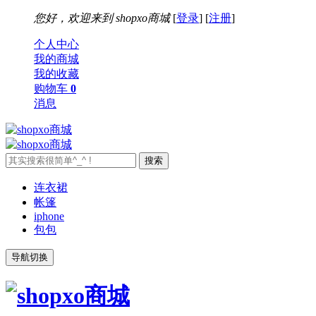
您好，欢迎来到
shopxo商城
[
登录
] [
注册
]
个人中心
我的商城
我的收藏
购物车
0
消息
连衣裙
帐篷
iphone
包包
导航切换