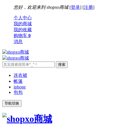
您好，欢迎来到
shopxo商城
[
登录
] [
注册
]
个人中心
我的商城
我的收藏
购物车
0
消息
连衣裙
帐篷
iphone
包包
导航切换