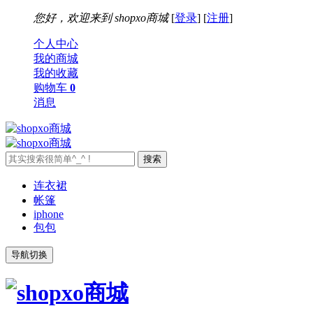
您好，欢迎来到
shopxo商城
[
登录
] [
注册
]
个人中心
我的商城
我的收藏
购物车
0
消息
连衣裙
帐篷
iphone
包包
导航切换