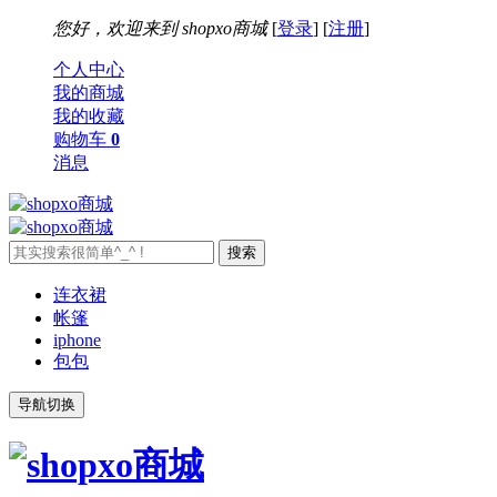
您好，欢迎来到
shopxo商城
[
登录
] [
注册
]
个人中心
我的商城
我的收藏
购物车
0
消息
连衣裙
帐篷
iphone
包包
导航切换