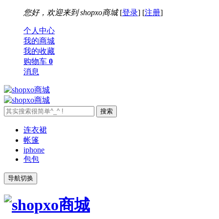
您好，欢迎来到
shopxo商城
[
登录
] [
注册
]
个人中心
我的商城
我的收藏
购物车
0
消息
连衣裙
帐篷
iphone
包包
导航切换