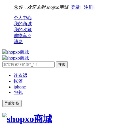
您好，欢迎来到
shopxo商城
[
登录
] [
注册
]
个人中心
我的商城
我的收藏
购物车
0
消息
连衣裙
帐篷
iphone
包包
导航切换