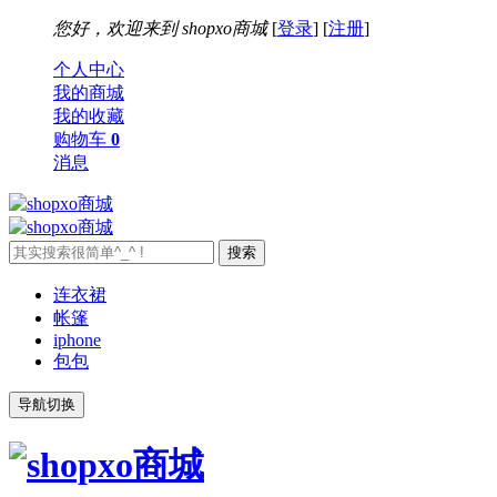
您好，欢迎来到
shopxo商城
[
登录
] [
注册
]
个人中心
我的商城
我的收藏
购物车
0
消息
连衣裙
帐篷
iphone
包包
导航切换