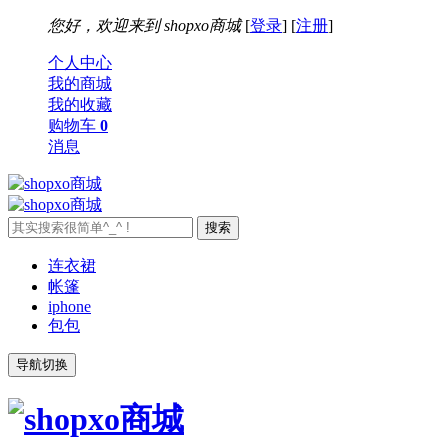
您好，欢迎来到
shopxo商城
[
登录
] [
注册
]
个人中心
我的商城
我的收藏
购物车
0
消息
连衣裙
帐篷
iphone
包包
导航切换