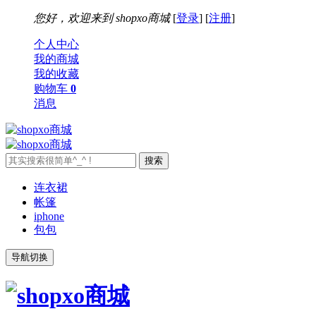
您好，欢迎来到
shopxo商城
[
登录
] [
注册
]
个人中心
我的商城
我的收藏
购物车
0
消息
连衣裙
帐篷
iphone
包包
导航切换