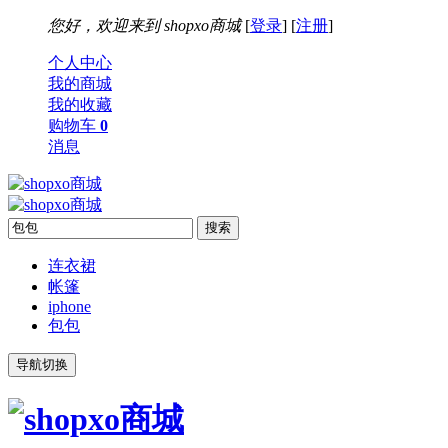
您好，欢迎来到
shopxo商城
[
登录
] [
注册
]
个人中心
我的商城
我的收藏
购物车
0
消息
连衣裙
帐篷
iphone
包包
导航切换