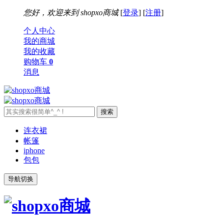
您好，欢迎来到
shopxo商城
[
登录
] [
注册
]
个人中心
我的商城
我的收藏
购物车
0
消息
连衣裙
帐篷
iphone
包包
导航切换