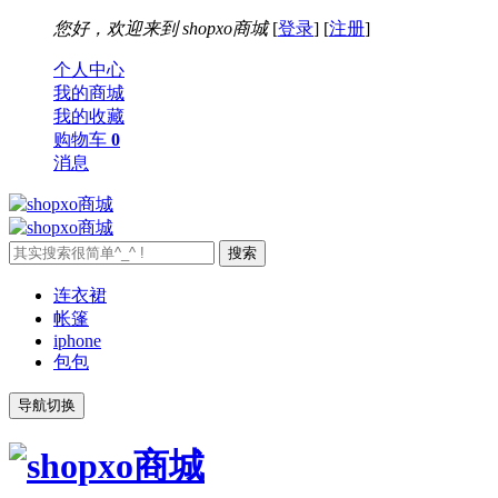
您好，欢迎来到
shopxo商城
[
登录
] [
注册
]
个人中心
我的商城
我的收藏
购物车
0
消息
连衣裙
帐篷
iphone
包包
导航切换