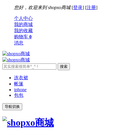
您好，欢迎来到
shopxo商城
[
登录
] [
注册
]
个人中心
我的商城
我的收藏
购物车
0
消息
连衣裙
帐篷
iphone
包包
导航切换