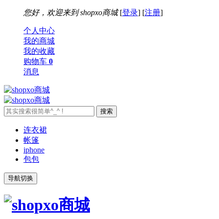
您好，欢迎来到
shopxo商城
[
登录
] [
注册
]
个人中心
我的商城
我的收藏
购物车
0
消息
连衣裙
帐篷
iphone
包包
导航切换